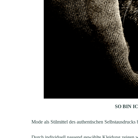
SO BIN I
‌Mode als Stilmittel des authentischen Selbstausdruck
Durch individuell passend gewählte Kleidung zeigen w