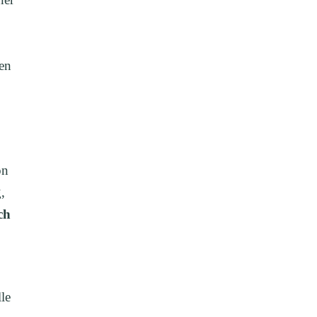
ßen
on
,
ch
le