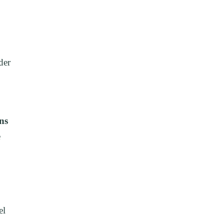
der
ns
e
el